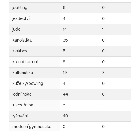
jachting
6
0
jezdectví
4
0
judo
14
1
kanoistika
35
0
kickbox
5
0
krasobruslení
9
0
kulturistika
19
7
kuželky/bowling
4
0
lední hokej
44
0
lukostřelba
5
1
lyžování
49
1
moderní gymnastika
0
0