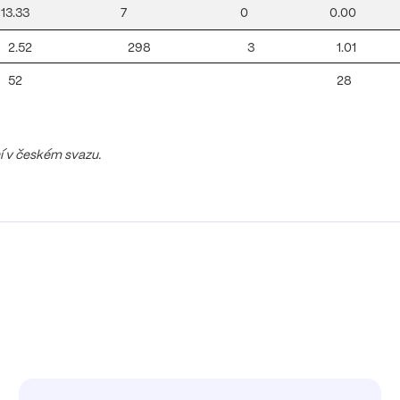
13.33
7
0
0.00
2.52
298
3
1.01
52
28
ní v českém svazu.