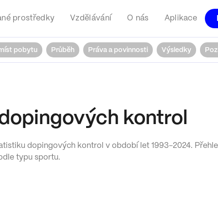
né prostředky
Vzdělávání
O nás
Aplikace
 míst pobytu
Průběh
Práva a povinnosti
Výsledky
Pozi
 dopingových kontrol
tistiku dopingových kontrol v období let 1993-2024. Přehled
odle typu sportu.