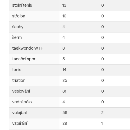
stolní tenis
13
0
střelba
10
0
šachy
4
0
šerm
4
0
taekwondo WTF
3
0
taneční sport
5
0
tenis
14
0
triatlon
25
0
veslování
31
0
vodní pólo
4
0
volejbal
56
2
vzpírání
29
1