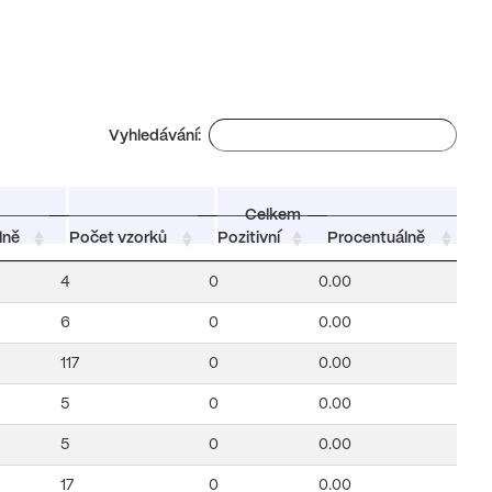
Vyhledávání:
Celkem
lně
Počet vzorků
Pozitivní
Procentuálně
4
0
0.00
6
0
0.00
117
0
0.00
5
0
0.00
5
0
0.00
17
0
0.00