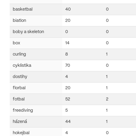
basketbal
40
0
biatlon
20
0
boby a skeleton
0
0
box
14
0
curling
8
1
cyklistika
70
0
dostihy
4
1
florbal
20
1
fotbal
52
2
freediving
5
1
házená
44
1
hokejbal
4
0