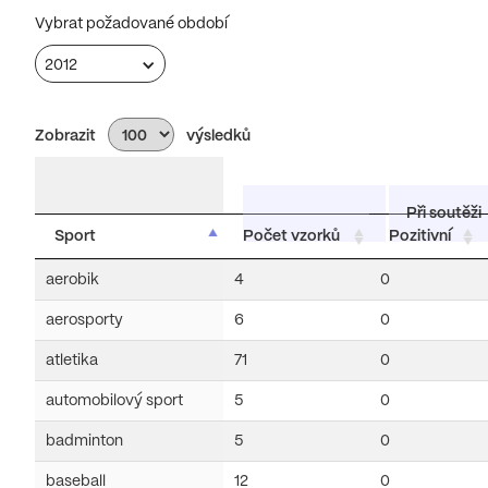
Vybrat požadované období
2012
Zobrazit
výsledků
Při soutěži
Sport
Počet vzorků
Pozitivní
aerobik
4
0
aerosporty
6
0
atletika
71
0
automobilový sport
5
0
badminton
5
0
baseball
12
0