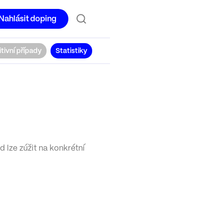
Nahlásit doping
tivní případy
Statistiky
 lze zúžit na konkrétní