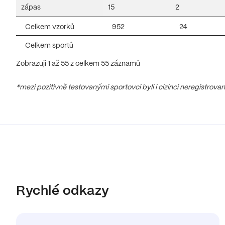
zápas
15
2
Celkem vzorků
952
24
Celkem sportů
Zobrazuji 1 až 55 z celkem 55 záznamů
*mezi pozitivně testovanými sportovci byli i cizinci neregistrova
Rychlé odkazy