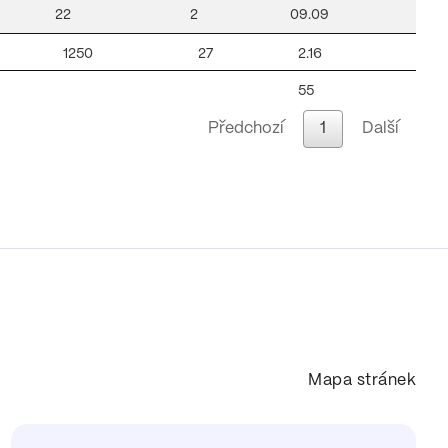
22
2
09.09
1250
27
2.16
55
Předchozí
1
Další
Mapa stránek