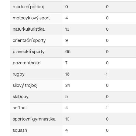
moderní pětiboj
0
0
motocyklový sport
4
0
naturkulturistika
13
0
orientační sporty
9
0
plavecké sporty
65
0
pozemní hokej
7
0
rugby
16
1
silový trojboj
24
0
skiboby
5
0
softball
4
1
sportovní gymnastika
10
0
squash
4
0