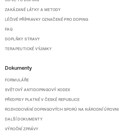
CO JE TO DOPING
ZAKÁZANÉ LÁTKY A METODY
LÉČIVÉ PŘÍPRAVKY OZNAČENÉ PRO DOPING
FAQ
DOPLŇKY STRAVY
TERAPEUTICKÉ VÝJIMKY
Dokumenty
FORMULÁŘE
SVĚTOVÝ ANTIDOPINGOVÝ KODEX
PŘEDPISY PLATNÉ V ČESKÉ REPUBLICE
ROZHODOVÁNÍ DOPINGOVÝCH SPORŮ NA NÁRODNÍ ÚROVNI
DALŠÍ DOKUMENTY
VÝROČNÍ ZPRÁVY