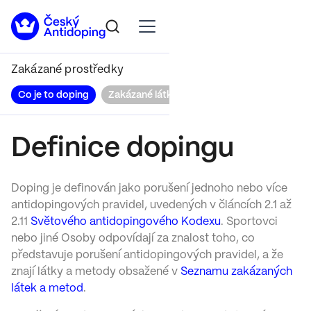
Zakázané prostředky
Co je to doping
Zakázané látky a metody
Léčivé příprav
Definice dopingu
Doping je definován jako porušení jednoho nebo více
antidopingových pravidel, uvedených v článcích 2.1 až
2.11
Světového antidopingového Kodexu
. Sportovci
nebo jiné Osoby odpovídají za znalost toho, co
představuje porušení antidopingových pravidel, a že
znají látky a metody obsažené v
Seznamu zakázaných
látek a metod
.