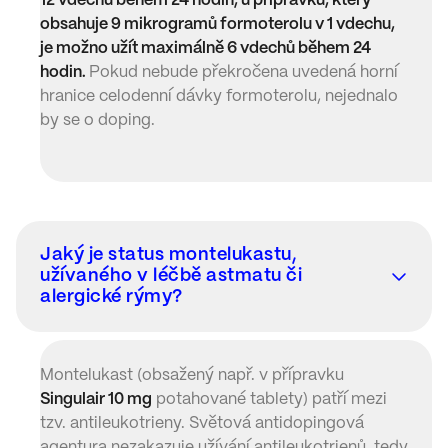
12 vdechů během 24 hodin, u přípravku, který
obsahuje 9 mikrogramů formoterolu v 1 vdechu,
je možno užít maximálně 6 vdechů během 24
hodin.
Pokud nebude překročena uvedená horní
hranice celodenní dávky formoterolu, nejednalo
by se o doping.
Jaký je status montelukastu,
užívaného v léčbě astmatu či
alergické rýmy?
Montelukast (obsažený např. v přípravku
Singulair 10 mg
potahované tablety) patří mezi
tzv. antileukotrieny. Světová antidopingová
agentura nezakazuje užívání antileukotrienů, tedy