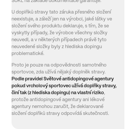
SÚKL na základě dokumentace garantuje.
U doplňků stravy tato záruka přesného složení
neexistuje, a záleží jen na výrobci, jaké látky ve
složení svého produktu deklaruje, s tím, že se
vyskytly případy, že výrobce všechny složky
neuvedl, a v některých případech právě tyto
neuvedené složky byly z hlediska dopingu
problematické.
Proto je pouze na odpovědnosti samotného
sportovce, zda užívá nějaký doplněk stravy.
Podle pravidel Světové antidopingové agentury
pokud vrcholový sportovec užívá doplňky stravy,
činí tak (z hlediska dopingu) na vlastní riziko
,
protože antidopingové agentury ani lékové
agentury nemohou zaručit, že deklarované
složení doplňků stravy odpovídá skutečnosti.