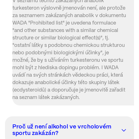
V seznamu těchto zakázaných anabolik
turkesteron výslovně jmenován není, ale protože
za seznamem zakázaných anabolik v dokumentu
WADA "Prohibited list" je uvedena formulace
"and other substances with a similar chemical
structure or similar biological effect(s)", tj.
"ostatní látky s podobnou chemickou strukturou
nebo podobnými biologickými účinky", je
možné, že by s užíváním turkesteronu ve sportu
mohl být z hlediska dopingu problém. I WADA
uvádí na svých stránkách vědeckou práci, která
dokazuje anabolické účinky této skupiny látek
(ecdysteroidů) a doporučuje je jmenovitě zařadit
na seznam látek zakázaných.
Proč už není alkohol ve vrcholovém
sportu zakázán?