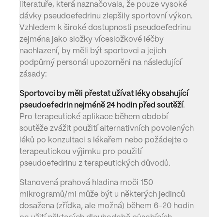
literatuře, která naznačovala, že pouze vysoké
dávky pseudoefedrinu zlepšily sportovní výkon.
Vzhledem k široké dostupnosti pseudoefedrinu
zejména jako složky vícesložkové léčby
nachlazení, by měli být sportovci a jejich
podpůrný personál upozorněni na následující
zásady:
Sportovci by měli přestat užívat léky obsahující
pseudoefedrin nejméně 24 hodin před soutěží
.
Pro terapeutické aplikace během období
soutěže zvážit použití alternativních povolených
léků po konzultaci s lékařem nebo požádejte o
terapeutickou výjimku pro použití
pseudoefedrinu z terapeutických důvodů.
Stanovená prahová hladina moči 150
mikrogramů/ml může být u některých jedinců
dosažena (zřídka, ale možná) během 6-20 hodin