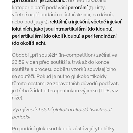
„při soutěži“ je zakázáno
; do této zakázané
kategorie patří podávání
perorální
(tj. ústy,
včetně např. podání na ústní sliznici, na dásně,
nebo pod jazyk)
, rektální, a injekční, včetně injekcí
lokálních, jako jsou intraartikulární (do kloubu),
periartikulární (do okolí kloubu) a peritendinózní
(do okolí šlach)
.
Období „při soutěži“ (in-competition) začíná ve
23:59 v den před soutěží a trvá až do konce
soutěže a procesu odběru vzorků souvisejícího
se soutěží. Pokud je nutno glukokortikoidy
těmito cestami ze zdravotních důvodů podávat,
je třeba žádat o terapeutickou výjimku (TUE, viz
níže).
Vymývací období glukokortikoidů (wash-out
periods)
Po podání glukokortikoidů zůstávají tyto látky