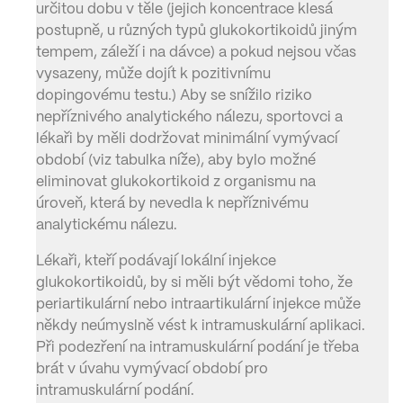
určitou dobu v těle (jejich koncentrace klesá
postupně, u různých typů glukokortikoidů jiným
tempem, záleží i na dávce) a pokud nejsou včas
vysazeny, může dojít k pozitivnímu
dopingovému testu.) Aby se snížilo riziko
nepříznivého analytického nálezu, sportovci a
lékaři by měli dodržovat minimální vymývací
období (viz tabulka níže), aby bylo možné
eliminovat glukokortikoid z organismu na
úroveň, která by nevedla k nepříznivému
analytickému nálezu.
Lékaři, kteří podávají lokální injekce
glukokortikoidů, by si měli být vědomi toho, že
periartikulární nebo intraartikulární injekce může
někdy neúmyslně vést k intramuskulární aplikaci.
Při podezření na intramuskulární podání je třeba
brát v úvahu vymývací období pro
intramuskulární podání.