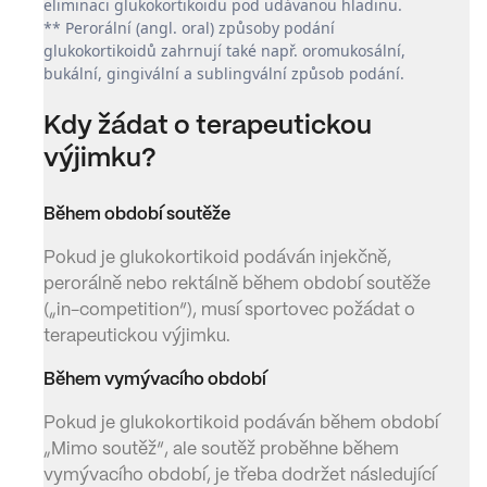
eliminaci glukokortikoidu pod udávanou hladinu.
** Perorální (angl. oral) způsoby podání
glukokortikoidů zahrnují také např. oromukosální,
bukální, gingivální a sublingvální způsob podání.
Kdy žádat o terapeutickou
výjimku?
Během období soutěže
Pokud je glukokortikoid podáván injekčně,
perorálně nebo rektálně během období soutěže
(„in-competition“), musí sportovec požádat o
terapeutickou výjimku.
Během vymývacího období
Pokud je glukokortikoid podáván během období
„Mimo soutěž“, ale soutěž proběhne během
vymývacího období, je třeba dodržet následující