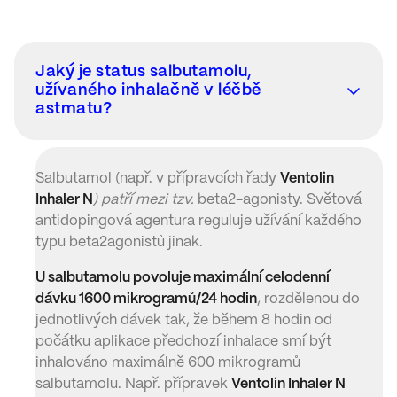
Jaký je status salbutamolu,
užívaného inhalačně v léčbě
astmatu?
Salbutamol (např. v přípravcích řady
Ventolin
Inhaler N
) patří mezi tzv.
beta2-agonisty. Světová
antidopingová agentura reguluje užívání každého
typu beta2agonistů jinak.
U salbutamolu povoluje maximální celodenní
dávku 1600 mikrogramů/24 hodin
, rozdělenou do
jednotlivých dávek tak, že během 8 hodin od
počátku aplikace předchozí inhalace smí být
inhalováno maximálně 600 mikrogramů
salbutamolu. Např. přípravek
Ventolin Inhaler N