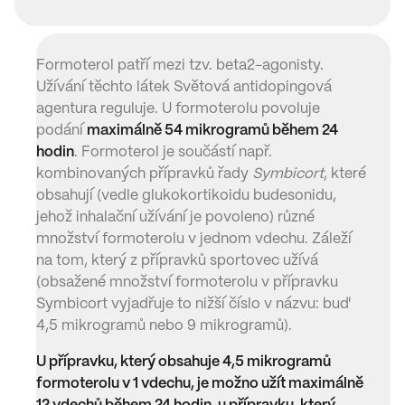
Formoterol patří mezi tzv. beta2-agonisty.
Užívání těchto látek Světová antidopingová
agentura reguluje. U formoterolu povoluje
podání
maximálně 54 mikrogramů během 24
hodin
. Formoterol je součástí např.
kombinovaných přípravků řady
Symbicort
, které
obsahují (vedle glukokortikoidu budesonidu,
jehož inhalační užívání je povoleno) různé
množství formoterolu v jednom vdechu. Záleží
na tom, který z přípravků sportovec užívá
(obsažené množství formoterolu v přípravku
Symbicort vyjadřuje to nižší číslo v názvu: buď
4,5 mikrogramů nebo 9 mikrogramů).
U přípravku, který obsahuje 4,5 mikrogramů
formoterolu v 1 vdechu, je možno užít maximálně