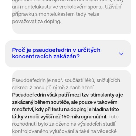
ani montelukastu ve vrcholovém sportu. Užívání
přípravku s montelukastem tedy nelze
považovat za doping.
Proč je pseudoefedrin v určitých
koncentracích zakázán?
Pseudoefedrin je např. součástí léků, snižujících
sekreci z nosu při rýmě z nachlazení.
Pseudoefedrin však patří mezi tzv. stimulanty a je
zakázaný během soutěže, ale pouze v takovém
množství, kdy při testu na doping je hladina této
látky v moči vyšší než 150 mikrogramů/ml.
Toto
rozhodnutí bylo založeno na výsledcích studií
kontrolovaného vylučování a také na vědecké