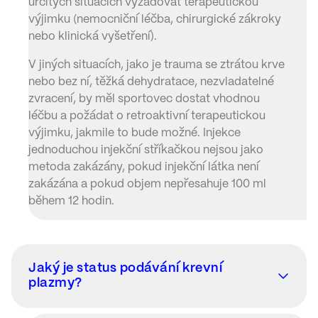
určitých situacích vyžadovat terapeutickou
výjimku (nemocniční léčba, chirurgické zákroky
nebo klinická vyšetření).
V jiných situacích, jako je trauma se ztrátou krve
nebo bez ní, těžká dehydratace, nezvladatelné
zvracení, by měl sportovec dostat vhodnou
léčbu a požádat o retroaktivní terapeutickou
výjimku, jakmile to bude možné. Injekce
jednoduchou injekční stříkačkou nejsou jako
metoda zakázány, pokud injekční látka není
zakázána a pokud objem nepřesahuje 100 ml
během 12 hodin.
Jaký je status podávání krevní
plazmy?