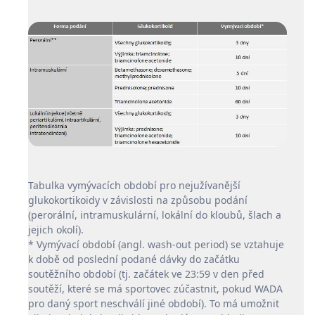
Tabulka vymývacích období pro nejužívanější
glukokortikoidy v závislosti na způsobu podání
(perorální, intramuskulární, lokální do kloubů, šlach a
jejich okolí).
* Vymývací období (angl. wash-out period) se vztahuje
k době od poslední podané dávky do začátku
soutěžního období (tj. začátek ve 23:59 v den před
soutěží, které se má sportovec zúčastnit, pokud WADA
pro daný sport neschválí jiné období). To má umožnit