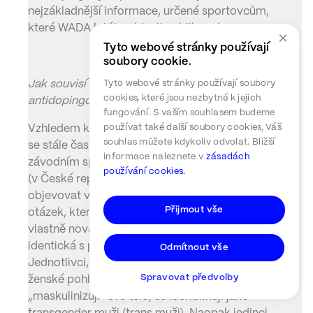
nejzákladnější informace, určené sportovcům,
které WADA k této oblasti publikovala.
×
Tyto webové stránky používají
soubory cookie.
Jak souvisí tranzice s dodržováním
Tyto webové stránky používají soubory
cookies, které jsou nezbytné k jejich
antidopingových pravidel?
fungování. S vaším souhlasem budeme
používat také další soubory cookies, Váš
Vzhledem k rostoucímu počtu transgender osob
souhlas můžete kdykoliv odvolat. Bližší
se stále častěji vyskytuje i zájem o jejich účast v
informace naleznete v
zásadách
závodním sportu na všech úrovních stále častější
používání cookies.
(v České republice se tato problematika začíná
objevovat v poslední době). S tím souvisí i řada
Přijmout vše
otázek, které je třeba řešit, protože vzniká
vlastně nová kategorie sportovců, která není
identická s původními kategoriemi mužů a žen.
Odmítnout vše
Jednotlivci, kterým bylo při narození přiděleno
Spravovat předvolby
ženské pohlaví, a kteří tzv. tranzicí
„maskulinizují“ své tělo, se identifikují jako