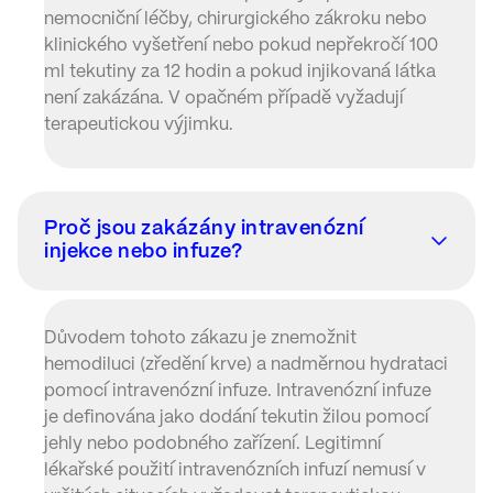
nemocniční léčby, chirurgického zákroku nebo
klinického vyšetření nebo pokud nepřekročí 100
ml tekutiny za 12 hodin a pokud injikovaná látka
není zakázána. V opačném případě vyžadují
terapeutickou výjimku.
Proč jsou zakázány intravenózní
injekce nebo infuze?
Důvodem tohoto zákazu je znemožnit
hemodiluci (zředění krve) a nadměrnou hydrataci
pomocí intravenózní infuze. Intravenózní infuze
je definována jako dodání tekutin žilou pomocí
jehly nebo podobného zařízení. Legitimní
lékařské použití intravenózních infuzí nemusí v