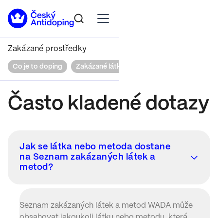
Zakázané prostředky
Co je to doping
Zakázané látky a metody
Léčivé příprav
Často kladené dotazy
Jak se látka nebo metoda dostane
na Seznam zakázaných látek a
metod?
Seznam zakázaných látek a metod WADA může
obsahovat jakoukoli látku nebo metodu, která