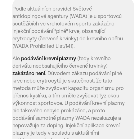
Podle aktuálních pravidel Světové
antidopingové agentury (WADA) je u sportovců
soutěžících ve vrcholovém sportu zakázáno
injekční podávání "plné" krve, obsahující
erytrocyty (červené krvinky) do krevního oběhu
(WADA Prohibited List/M1).
Ale
podávání krevní plazmy
(tedy krevního
derivátu neobsahujícího červené krvinky)
zakázáno není
. Důvodem zákazu podávání plné
krve nebo erytrocytů je skutečnost, že tato
metoda může zvyšovat kapacitu organismu pro
přenos kyslíku, a tím uměle zvyšovat fyzickou
výkonnost sportovce. U podávání krevní plazmy
nic takového nebylo prokázáno, a proto
podávání samotné plazmy WADA nezakazuje a
nepovažuje za doping. Injekční aplikace krevní
plazmy je tedy v souladu s aktuálními