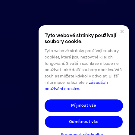
×
Tyto webové stránky používají
soubory cookie.
Tyto webové stránky používají soubory
cookies, které jsou nezbytné k jejich
fungování. S vaším souhlasem budeme
používat také další soubory cookies, Váš
souhlas můžete kdykoliv odvolat. Bližší
informace naleznete v
zásadách
používání cookies.
Přijmout vše
Odmítnout vše
Spravovat předvolby