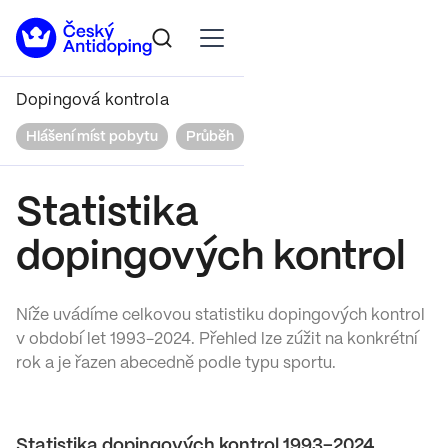
Dopingová kontrola
Hlášení míst pobytu
Průběh
Práva a povinnosti
Výsl
Statistika
dopingových kontrol
Níže uvádíme celkovou statistiku dopingových kontrol
v období let 1993-2024. Přehled lze zúžit na konkrétní
rok a je řazen abecedně podle typu sportu.
Statistika dopingových kontrol 1993–2024