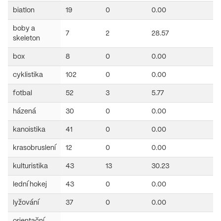
biatlon
19
0
0.00
0
boby a
7
2
28.57
2
skeleton
box
8
0
0.00
3
cyklistika
102
0
0.00
0
fotbal
52
3
5.77
0
házená
30
0
0.00
0
kanoistika
41
0
0.00
4
krasobruslení
12
0
0.00
0
kulturistika
43
13
30.23
13
lední hokej
43
0
0.00
6
lyžování
37
0
0.00
5