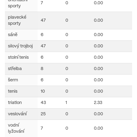
orientační
7
0
0.00
0
sporty
plavecké
47
0
0.00
2
sporty
sáně
6
0
0.00
0
silový trojboj
47
0
0.00
1
stolní tenis
6
0
0.00
0
střelba
8
0
0.00
0
šerm
6
0
0.00
0
tenis
10
0
0.00
0
triatlon
43
1
2.33
0
veslování
25
0
0.00
11
vodní
7
0
0.00
0
lyžování