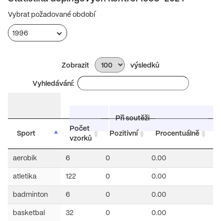
Vybrat požadované období
1996
Zobrazit
výsledků
Vyhledávání:
Při soutěži
Počet
Sport
Pozitivní
Procentuálně
vzorků
v
aerobik
6
0
0.00
0
atletika
122
0
0.00
32
badminton
6
0
0.00
2
basketbal
32
0
0.00
9