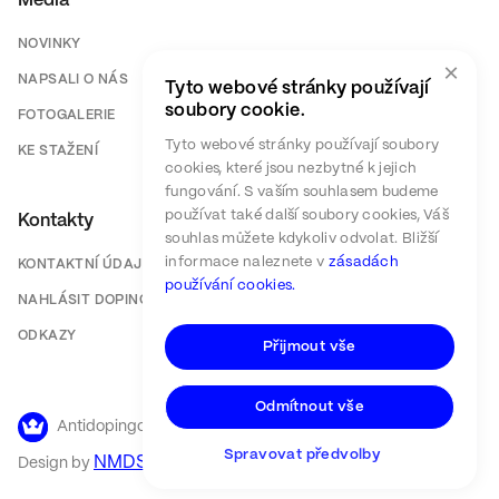
Média
NOVINKY
×
NAPSALI O NÁS
Tyto webové stránky používají
soubory cookie.
FOTOGALERIE
Tyto webové stránky používají soubory
KE STAŽENÍ
cookies, které jsou nezbytné k jejich
fungování. S vaším souhlasem budeme
používat také další soubory cookies, Váš
Kontakty
souhlas můžete kdykoliv odvolat. Bližší
informace naleznete v
zásadách
KONTAKTNÍ ÚDAJE
používání cookies.
NAHLÁSIT DOPING
ODKAZY
Přijmout vše
Odmítnout vše
Antidopingový výbor ČR ©
2026
Spravovat předvolby
NMDS
Design by