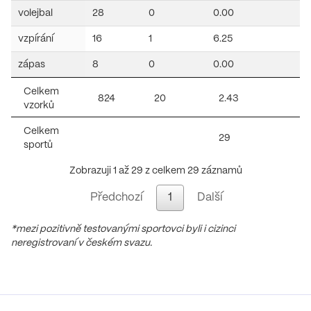
volejbal
28
0
0.00
3
vzpírání
16
1
6.25
0
zápas
8
0
0.00
0
Celkem
824
20
2.43
1
vzorků
Celkem
29
sportů
Zobrazuji 1 až 29 z celkem 29 záznamů
Předchozí
1
Další
*mezi pozitivně testovanými sportovci byli i cizinci
neregistrovaní v českém svazu.