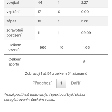
volejbal
44
1
2.27
vzpírání
17
0
0.00
zápas
19
1
5.26
zdravotně
11
1
09.09
postižení
Celkem
966
16
1.66
vzorků
Celkem
51
sportů
Zobrazuji 1 až 54 z celkem 54 záznamů
Předchozí
1
Další
*mezi pozitivně testovanými sportovci byli i cizinci
neregistrovaní v českém svazu.