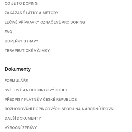
CO JE TO DOPING
ZAKÁZANÉ LÁTKY A METODY
LÉČIVÉ PŘÍPRAVKY OZNAČENÉ PRO DOPING
FAQ
DOPLŇKY STRAVY
TERAPEUTICKÉ VÝJIMKY
Dokumenty
FORMULÁŘE
SVĚTOVÝ ANTIDOPINGOVÝ KODEX
PŘEDPISY PLATNÉ V ČESKÉ REPUBLICE
ROZHODOVÁNÍ DOPINGOVÝCH SPORŮ NA NÁRODNÍ ÚROVNI
DALŠÍ DOKUMENTY
VÝROČNÍ ZPRÁVY