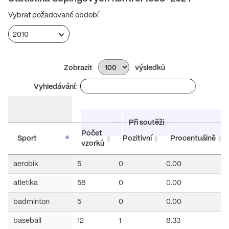
Vybrat požadované období
2010
Zobrazit
výsledků
Vyhledávání:
Při soutěži
Počet
Sport
Pozitivní
Procentuálně
vzorků
aerobik
5
0
0.00
atletika
58
0
0.00
badminton
5
0
0.00
baseball
12
1
8.33