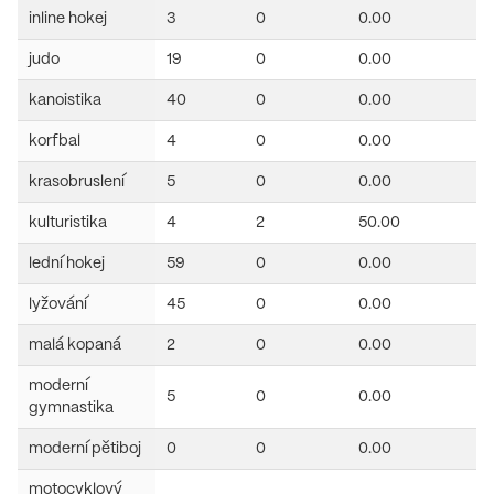
inline hokej
3
0
0.00
judo
19
0
0.00
kanoistika
40
0
0.00
korfbal
4
0
0.00
krasobruslení
5
0
0.00
kulturistika
4
2
50.00
lední hokej
59
0
0.00
lyžování
45
0
0.00
malá kopaná
2
0
0.00
moderní
5
0
0.00
gymnastika
moderní pětiboj
0
0
0.00
motocyklový