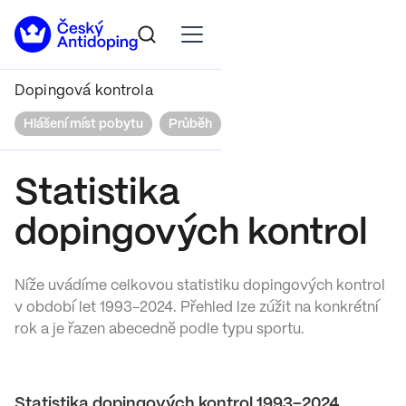
Dopingová kontrola
Hlášení míst pobytu
Průběh
Práva a povinnosti
Výsl
Statistika
dopingových kontrol
Níže uvádíme celkovou statistiku dopingových kontrol
v období let 1993-2024. Přehled lze zúžit na konkrétní
rok a je řazen abecedně podle typu sportu.
Statistika dopingových kontrol 1993–2024