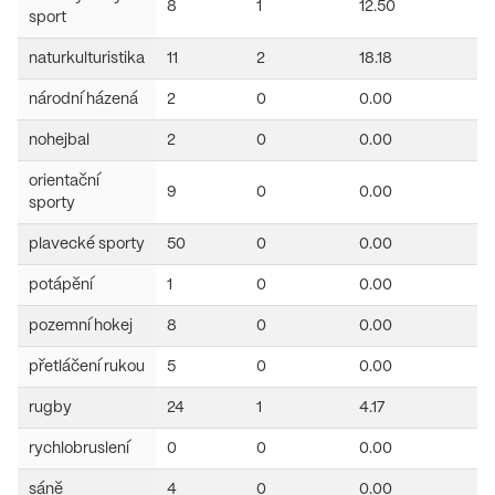
8
1
12.50
sport
naturkulturistika
11
2
18.18
národní házená
2
0
0.00
nohejbal
2
0
0.00
orientační
9
0
0.00
sporty
plavecké sporty
50
0
0.00
potápění
1
0
0.00
pozemní hokej
8
0
0.00
přetláčení rukou
5
0
0.00
rugby
24
1
4.17
rychlobruslení
0
0
0.00
sáně
4
0
0.00