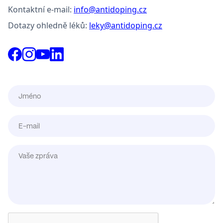
Kontaktní e-mail:
info@antidoping.cz
Dotazy ohledně léků:
leky@antidoping.cz