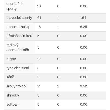
orientační
16
0
0.00
sporty
plavecké sporty
61
1
1.64
pozemní hokej
16
1
6.25
přetláčení rukou
5
0
0.00
radiový
5
0
0.00
orientační běh
rugby
12
0
0.00
rychlobruslení
3
0
0.00
sáně
5
0
0.00
silový trojboj
21
2
9.52
skiboby
3
0
0.00
softball
8
0
0.00