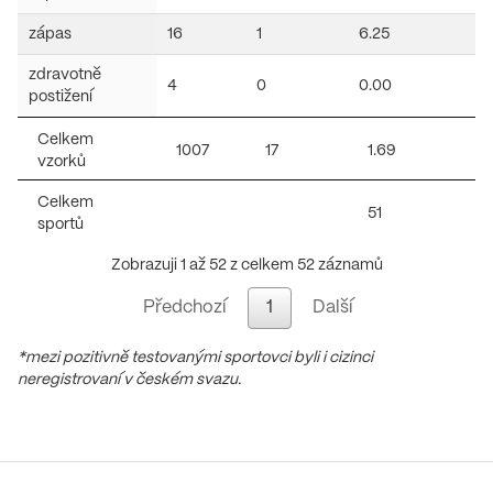
zápas
16
1
6.25
zdravotně
4
0
0.00
postižení
Celkem
1007
17
1.69
vzorků
Celkem
51
sportů
Zobrazuji 1 až 52 z celkem 52 záznamů
Předchozí
1
Další
*mezi pozitivně testovanými sportovci byli i cizinci
neregistrovaní v českém svazu.