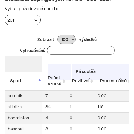
Vybrat požadované období
2011
Zobrazit
výsledků
Vyhledávání:
Při soutěži
Počet
Sport
Pozitivní
Procentuálně
vzorků
aerobik
7
0
0.00
atletika
84
1
1.19
badminton
4
0
0.00
baseball
8
0
0.00