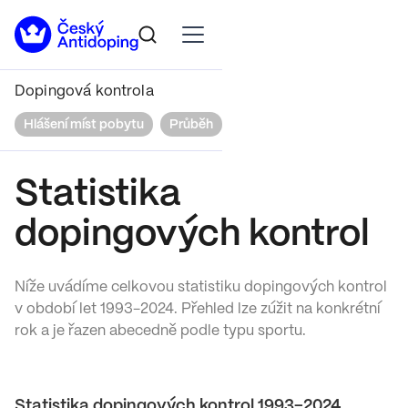
Dopingová kontrola
Hlášení míst pobytu
Průběh
Práva a povinnosti
Výsl
Statistika
dopingových kontrol
Níže uvádíme celkovou statistiku dopingových kontrol
v období let 1993-2024. Přehled lze zúžit na konkrétní
rok a je řazen abecedně podle typu sportu.
Statistika dopingových kontrol 1993–2024