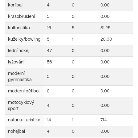
korfbal
4
0
0.00
krasobruslení
5
0
0.00
kulturistika
16
5
31.25
kuželky/bowling
5
1
20.00
lední hokej
47
0
0.00
lyžování
56
0
0.00
moderní
5
0
0.00
gymnastika
moderní pětiboj
0
0
0.00
motocyklový
4
0
0.00
sport
naturkulturistika
14
1
7.14
nohejbal
4
0
0.00