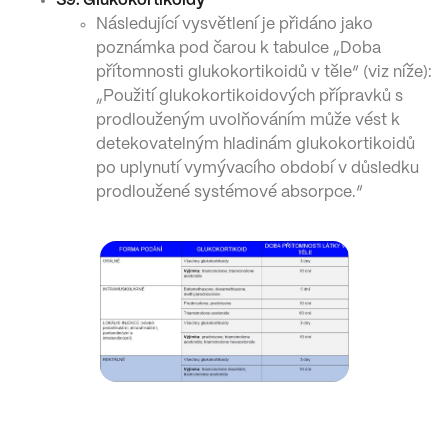
S9: Glukokortikoidy
Následující vysvětlení je přidáno jako
poznámka pod čarou k tabulce „Doba
přítomnosti glukokortikoidů v těle“ (viz níže):
„Použití glukokortikoidových přípravků s
prodlouženým uvolňováním může vést k
detekovatelným hladinám glukokortikoidů
po uplynutí vymývacího období v důsledku
prodloužené systémové absorpce.“