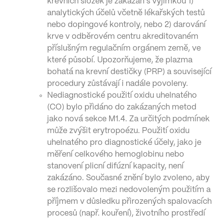
krevních složek je zakázán s výjimkou 1)
analytických účelů včetně lékařských testů
nebo dopingové kontroly, nebo 2) darování
krve v odběrovém centru akreditovaném
příslušným regulačním orgánem země, ve
které působí. Upozorňujeme, že plazma
bohatá na krevní destičky (PRP) a související
procedury zůstávají i nadále povoleny.
Nediagnostické použití oxidu uhelnatého
(CO) bylo přidáno do zakázaných metod
jako nová sekce M1.4. Za určitých podmínek
může zvýšit erytropoézu. Použití oxidu
uhelnatého pro diagnostické účely, jako je
měření celkového hemoglobinu nebo
stanovení plicní difúzní kapacity, není
zakázáno. Současné znění bylo zvoleno, aby
se rozlišovalo mezi nedovoleným použitím a
příjmem v důsledku přirozených spalovacích
procesů (např. kouření), životního prostředí