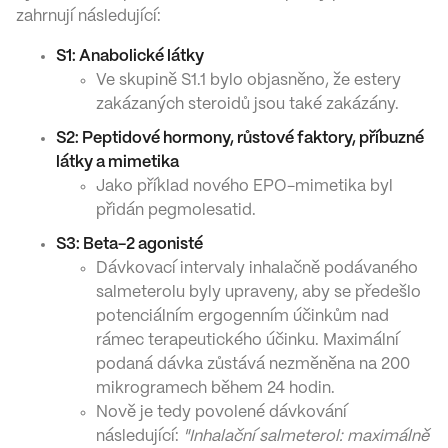
zahrnují následující:
S1: Anabolické látky
Ve skupině S1.1 bylo objasněno, že estery
zakázaných steroidů jsou také zakázány.
S2: Peptidové hormony, růstové faktory, příbuzné
látky a mimetika
Jako příklad nového EPO-mimetika byl
přidán pegmolesatid.
S3: Beta-2 agonisté
Dávkovací intervaly inhalačně podávaného
salmeterolu byly upraveny, aby se předešlo
potenciálním ergogenním účinkům nad
rámec terapeutického účinku. Maximální
podaná dávka zůstává nezměněna na 200
mikrogramech během 24 hodin.
Nově je tedy povolené dávkování
následující:
"Inhalační salmeterol: maximálně