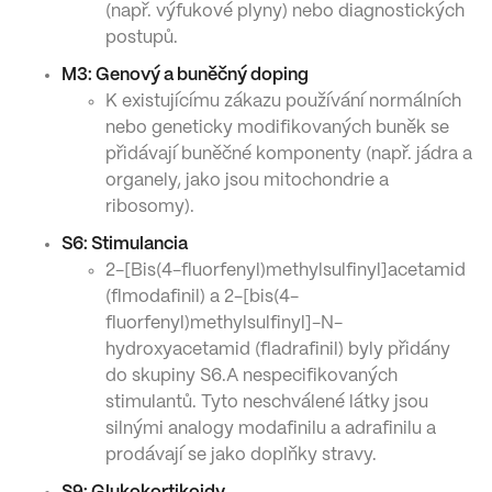
(např. výfukové plyny) nebo diagnostických
postupů.
M3: Genový a buněčný doping
K existujícímu zákazu používání normálních
nebo geneticky modifikovaných buněk se
přidávají buněčné komponenty (např. jádra a
organely, jako jsou mitochondrie a
ribosomy).
S6: Stimulancia
2-[Bis(4-fluorfenyl)methylsulfinyl]acetamid
(flmodafinil) a 2-[bis(4-
fluorfenyl)methylsulfinyl]-N-
hydroxyacetamid (fladrafinil) byly přidány
do skupiny S6.A nespecifikovaných
stimulantů. Tyto neschválené látky jsou
silnými analogy modafinilu a adrafinilu a
prodávají se jako doplňky stravy.