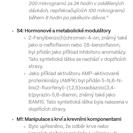
200 mikrogramů za 24 hodin v oddělených
dávkách, nepřekračujících 100 mikrogramů
během 8 hodin po jakékoliv dávce."
S4: Hormonové a metabolické modulátory
2-Fenylbenzo[h]chromen-4-on, známý také
jako ɑ-naftoflavon nebo 7,8-benzoflavon,
byl přidán jako příklad inhibitoru aromatázy.
Tato syntetická látka se nachází v doplňcích
stravy.
Jako příklad aktivátoru AMP-aktivované
proteinkinázy (AMPK) byl přidán 5-N,6-N-
bis(2-fluorfenyl)-[1,2,5]oxadiazolo[3,4-
b]pyrazin-5,6-diamin, známý také jako
BAM15. Tato syntetická látka byla nalezena v
doplňcích stravy.
M1: Manipulace s krví a krevními komponentami
Bylo upřesněno, že odběr krve nebo