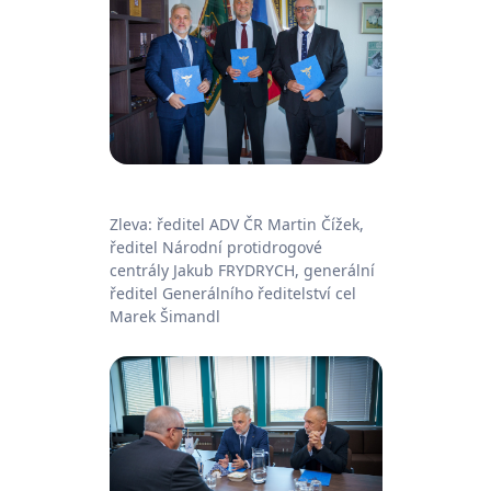
Zleva: ředitel ADV ČR Martin Čížek,
ředitel Národní protidrogové
centrály Jakub FRYDRYCH, generální
ředitel Generálního ředitelství cel
Marek Šimandl