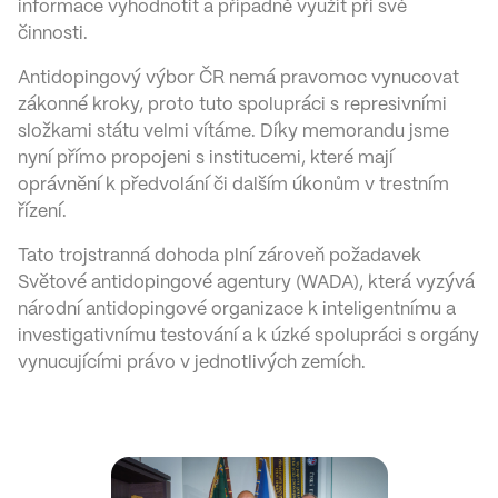
informace vyhodnotit a případně využít při své
činnosti.
Antidopingový výbor ČR nemá pravomoc vynucovat
zákonné kroky, proto tuto spolupráci s represivními
složkami státu velmi vítáme. Díky memorandu jsme
nyní přímo propojeni s institucemi, které mají
oprávnění k předvolání či dalším úkonům v trestním
řízení.
Tato trojstranná dohoda plní zároveň požadavek
Světové antidopingové agentury (WADA), která vyzývá
národní antidopingové organizace k inteligentnímu a
investigativnímu testování a k úzké spolupráci s orgány
vynucujícími právo v jednotlivých zemích.