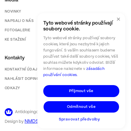
Média
NOVINKY
×
NAPSALI O NÁS
Tyto webové stránky používají
soubory cookie.
FOTOGALERIE
Tyto webové stránky používají soubory
KE STAŽENÍ
cookies, které jsou nezbytné k jejich
fungování. S vaším souhlasem budeme
používat také další soubory cookies, Váš
Kontakty
souhlas můžete kdykoliv odvolat. Bližší
informace naleznete v
zásadách
KONTAKTNÍ ÚDAJE
používání cookies.
NAHLÁSIT DOPING
ODKAZY
Přijmout vše
Odmítnout vše
Antidopingový výbor ČR ©
2026
Spravovat předvolby
NMDS
Design by