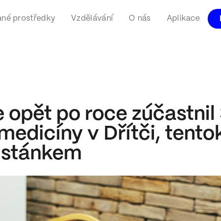
né prostředky
Vzdělávání
O nás
Aplikace
 opět po roce zúčastni
medicíny v Dřítči, tento
 stánkem