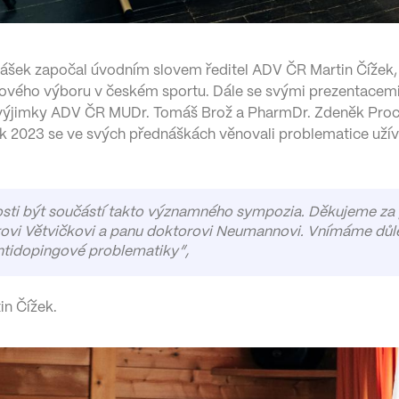
ášek započal úvodním slovem ředitel ADV ČR Martin Čížek,
gového výboru v českém sportu. Dále se svými prezentacemi
 výjimky ADV ČR MUDr. Tomáš Brož a PharmDr. Zdeněk Proc
ok 2023 se ve svých přednáškách věnovali problematice užív
tosti být součástí takto významného sympozia. Děkujeme za 
ovi Větvičkovi a panu doktorovi Neumannovi. Vnímáme důle
ntidopingové problematiky”
,
in Čížek.