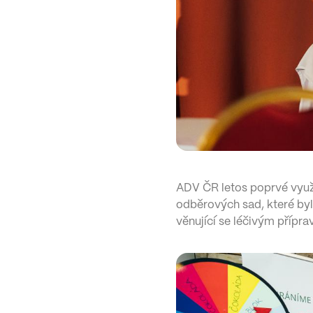
ADV ČR letos poprvé využ
odběrových sad, které byl
věnující se léčivým příp