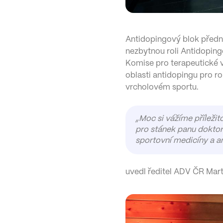
Antidopingový blok předn
nezbytnou roli Antidopin
Komise pro terapeutické
oblasti antidopingu pro r
vrcholovém sportu.
„Moc si vážíme příleži
pro stánek panu doktor
sportovní medicíny a a
uvedl ředitel ADV ČR Mart