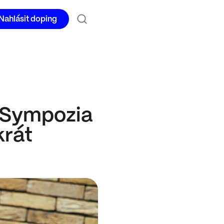
Nahlásit doping
l Sympozia
krát