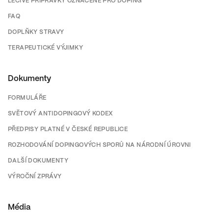
LÉČIVÉ PŘÍPRAVKY OZNAČENÉ PRO DOPING
FAQ
DOPLŇKY STRAVY
TERAPEUTICKÉ VÝJIMKY
Dokumenty
FORMULÁŘE
SVĚTOVÝ ANTIDOPINGOVÝ KODEX
PŘEDPISY PLATNÉ V ČESKÉ REPUBLICE
ROZHODOVÁNÍ DOPINGOVÝCH SPORŮ NA NÁRODNÍ ÚROVNI
DALŠÍ DOKUMENTY
VÝROČNÍ ZPRÁVY
Média